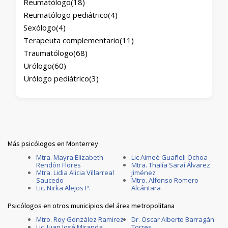
Reumatólogo
(18)
Reumatólogo pediátrico
(4)
Sexólogo
(4)
Terapeuta complementario
(11)
Traumatólogo
(68)
Urólogo
(60)
Urólogo pediátrico
(3)
Más psicólogos en Monterrey
Mtra. Mayra Elizabeth
Lic Aimeé Guañeli Ochoa
Rendón Flores
Mtra. Thalía Saraí Álvarez
Mtra. Lidia Alicia Villarreal
Jiménez
Saucedo
Mtro. Alfonso Romero
Lic. Nirka Alejos P.
Alcántara
Psicólogos en otros municipios del área metropolitana
Mtro. Roy González Ramirez
Dr. Oscar Alberto Barragán
Lic. Juan José Miranda
Torres