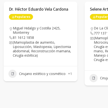
Dr. Héctor Eduardo Vela Cardona
Selene Ar
Populares
Popular
Miguel Hidalgo y Costilla 2425,
De La Cl
Monterrey
777 137 
81 1612 1858
(Mamopla
(Mamoplastia de aumento,
Microcir
Liposucción, Mastopexia, Lipectomia
Cirugía e
abdominal, Reconstrucción mamaria,
mano, Re
Cirugía estética)
Manejo d
Cirugía e
Cirujano estético y cosmético
+1
Ciru