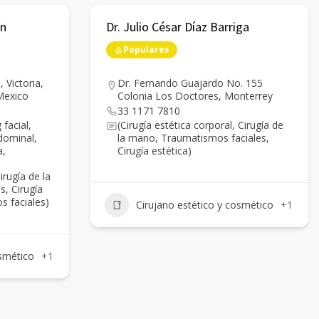
ín
Dr. Julio César Díaz Barriga
Populares
 Victoria,
Dr. Fernando Guajardo No. 155
Mexico
Colonia Los Doctores, Monterrey
33 1171 7810
 facial,
(Cirugía estética corporal, Cirugía de
dominal,
la mano, Traumatismos faciales,
a,
Cirugía estética)
,
irugía de la
, Cirugía
s faciales)
Cirujano estético y cosmético
+1
osmético
+1