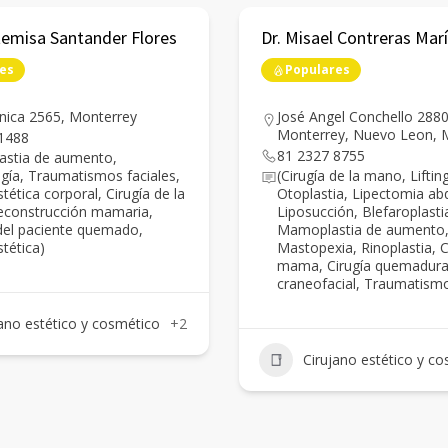
temisa Santander Flores
Dr. Misael Contreras Mar
es
Populares
ínica 2565, Monterrey
José Angel Conchello 2880,
Monterrey, Nuevo Leon, 
1488
81 2327 8755
stia de aumento,
ugía, Traumatismos faciales,
(Cirugía de la mano, Lifting
stética corporal, Cirugía de la
Otoplastia, Lipectomia ab
construcción mamaria,
Liposucción, Blefaroplasti
el paciente quemado,
Mamoplastia de aumento
stética)
Mastopexia, Rinoplastia, C
mama, Cirugía quemaduras
craneofacial, Traumatismo
jano estético y cosmético
+2
Cirujano estético y c