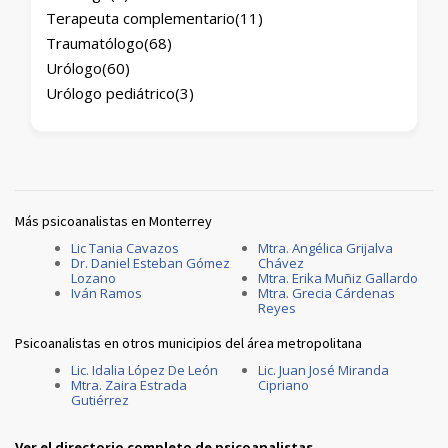
Terapeuta complementario
(11)
Traumatólogo
(68)
Urólogo
(60)
Urólogo pediátrico
(3)
Más psicoanalistas en Monterrey
Lic Tania Cavazos
Mtra. Angélica Grijalva
Dr. Daniel Esteban Gómez
Chávez
Lozano
Mtra. Erika Muñiz Gallardo
Iván Ramos
Mtra. Grecia Cárdenas
Reyes
Psicoanalistas en otros municipios del área metropolitana
Lic. Idalia López De León
Lic. Juan José Miranda
Mtra. Zaira Estrada
Cipriano
Gutiérrez
Ver el directorio completo de psicoanalistas