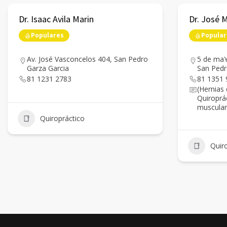
Dr. Isaac Avila Marin
Dr. José 
Populares
Popular
Av. José Vasconcelos 404, San Pedro
5 de maY
Garza Garcia
San Pedr
81 1231 2783
81 1351 
(Hernias 
Quiroprá
muscula
Quiropráctico
Quir