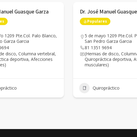
Manuel Guasque Garza
Dr. José Manuel Guasque
es
Populares
o 1209 Pte.Col. Palo Blanco,
5 de mayo 1209 Pte.Col. P
o Garza Garcia
San Pedro Garza Garcia
9694
81 1351 9694
de disco, Columna vertebral,
(Hernias de disco, Columna
ctica deportiva, Afecciones
Quiropráctica deportiva, 
res)
musculares)
opráctico
Quiropráctico