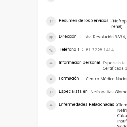
Resumen de los Servicios
(Nefrop
renal)
Dirección
Av. Revolución 3834,
Teléfono 1
81 3228 1414
Información personal
Especialista
Certificada 
Formación
Centro Médico Nacio
Especialista en
Nefropatías Glome
Enfermedades Relacionadas
Glome
Nefro
Cálcu
Insuf
Sínd