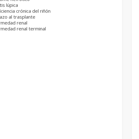
tis lúpica
iciencia crónica del riñón
azo al trasplante
rmedad renal
rmedad renal terminal