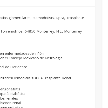
atías glomerulares, Hemodiálisis, Dpca, Trasplante
 Torremolinos, 64850 Monterrey, N.L., Monterrey
 en enfermedadesdel riñón.
por el Consejo Mexicano de Nefrología
nal de Occidente
rularesHemodiálisisDPCATrasplante Renal
rulonefritis
patía diabética
los renales
iciencia renal
rome nefrótico