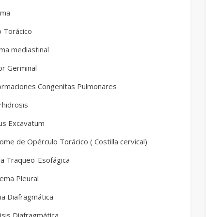
oma
o Torácico
oma mediastinal
r Germinal
ormaciones Congenitas Pulmonares
rhidrosis
us Excavatum
ome de Opérculo Torácico ( Costilla cervical)
ula Traqueo-Esofágica
ema Pleural
ia Diafragmática
isis Diafragmática