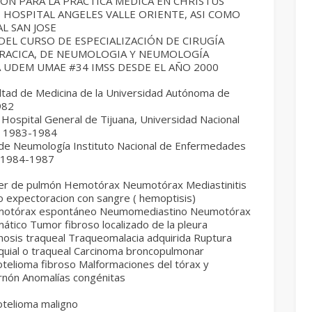
ÓN PARA LA PRACTICA MEDICA EN CHRISTUS
 HOSPITAL ANGELES VALLE ORIENTE, ASI COMO
L SAN JOSE
EL CURSO DE ESPECIALIZACIÓN DE CIRUGÍA
RACICA, DE NEUMOLOGIA Y NEUMOLOGÍA
 UDEM UMAE #34 IMSS DESDE EL AÑO 2000
ltad de Medicina de la Universidad Autónoma de
982
 Hospital General de Tijuana, Universidad Nacional
o 1983-1984
 de Neumología Instituto Nacional de Enfermedades
 1984-1987
er de pulmón Hemotórax Neumotórax Mediastinitis
o expectoracion con sangre ( hemoptisis)
otórax espontáneo Neumomediastino Neumotórax
ático Tumor fibroso localizado de la pleura
nosis traqueal Traqueomalacia adquirida Ruptura
quial o traqueal Carcinoma broncopulmonar
telioma fibroso Malformaciones del tórax y
rnón Anomalías congénitas
telioma maligno