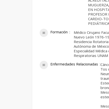
ACREDITACI
MUGUERZA,
EN HOSPITA
PROFESOR D
CARDIO-TO
PEDIÁTRICA
Formación
Médico Cirujano Facu
Nuevo León 1976-1
Residencia Rotatoria
Autónoma de Méxic
Especialidad Médica
Respiratorias UNAM
Enfermedades Relacionadas
Cánc
Tos 
Neum
traum
Este
bron
Meso
este
Meso