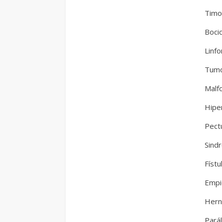
Tim
Boci
Linf
Tumo
Malf
Hipe
Pect
Sindr
Físt
Empi
Hern
Parál