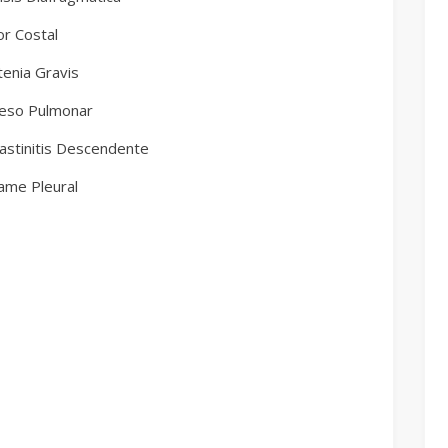
r Costal
tenia Gravis
eso Pulmonar
astinitis Descendente
ame Pleural