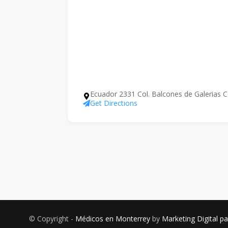
Ecuador 2331 Col. Balcones de Galerias C
Get Directions
© Copyright -
Médicos en Monterrey
by
Marketing Digital p