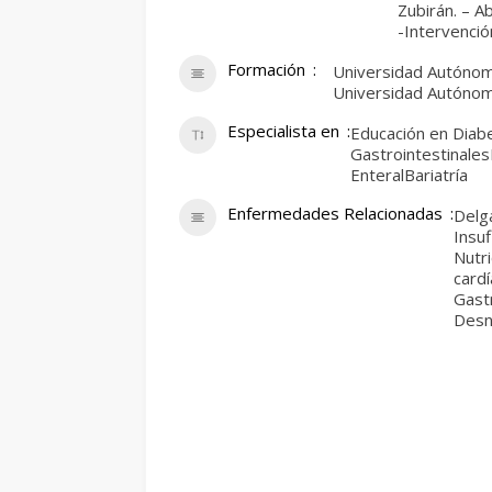
Zubirán. – Ab
-Intervención
Formación
Universidad Autónoma
Universidad Autónoma
Especialista en
Educación en Dia
GastrointestinalesN
EnteralBariatría
Enfermedades Relacionadas
Delg
Insuf
Nutr
cardí
Gastr
Desnu