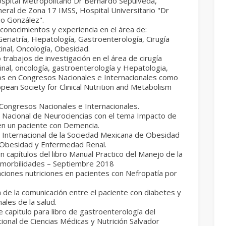
spital Metropolitano Dr Bernardo Sepúlveda,
eral de Zona 17 IMSS, Hospital Universitario "Dr
io González".
conocimientos y experiencia en el área de:
Geriatría, Hepatología, Gastroenterología, Cirugía
inal, Oncología, Obesidad.
 trabajos de investigación en el área de cirugía
inal, oncología, gastroenterología y Hepatologia,
os en Congresos Nacionales e Internacionales como
ean Society for Clinical Nutrition and Metabolism
Congresos Nacionales e Internacionales.
 Nacional de Neurociencias con el tema Impacto de
 en un paciente con Demencia.
 Internacional de la Sociedad Mexicana de Obesidad
 Obesidad y Enfermedad Renal.
n capítulos del libro Manual Practico del Manejo de la
morbilidades – Septiembre 2018
iones nutriciones en pacientes con Nefropatía por
 de la comunicación entre el paciente con diabetes y
ales de la salud.
 capitulo para libro de gastroenterología del
cional de Ciencias Médicas y Nutrición Salvador