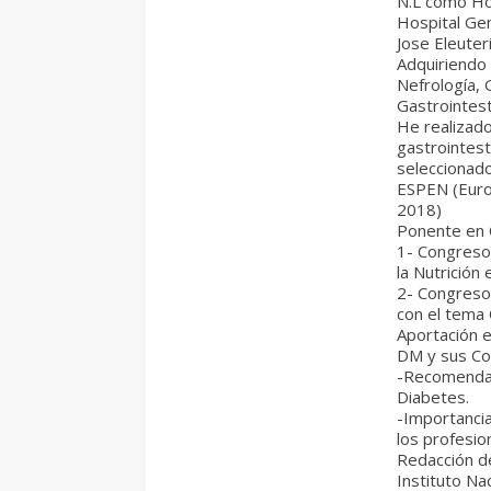
N.L como Ho
Hospital Gen
Jose Eleuter
Adquiriendo 
Nefrología, 
Gastrointest
He realizado
gastrointest
seleccionad
ESPEN (Europ
2018)
Ponente en 
1- Congreso
la Nutrición
2- Congreso
con el tema
Aportación e
DM y sus Co
-Recomendac
Diabetes.
-Importancia
los profesion
Redacción de
Instituto Na