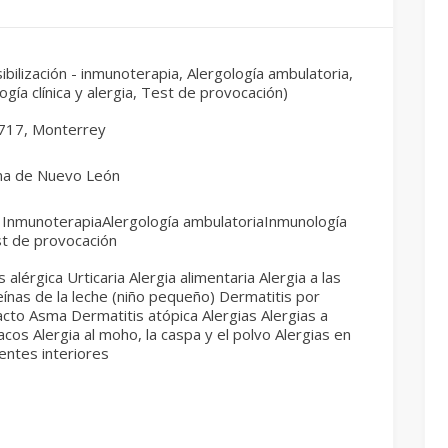
bilización - inmunoterapia, Alergología ambulatoria,
gía clínica y alergia, Test de provocación)
717, Monterrey
ma de Nuevo León
- InmunoterapiaAlergología ambulatoriaInmunología
est de provocación
is alérgica Urticaria Alergia alimentaria Alergia a las
ínas de la leche (niño pequeño) Dermatitis por
cto Asma Dermatitis atópica Alergias Alergias a
cos Alergia al moho, la caspa y el polvo Alergias en
entes interiores