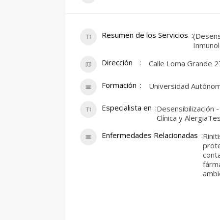
Resumen de los Servicios
(Desensi
Inmunolo
Dirección
Calle Loma Grande 2
Formación
Universidad Autóno
Especialista en
Desensibilización 
Clínica y AlergiaT
Enfermedades Relacionadas
Rinit
prote
conta
fárma
ambi