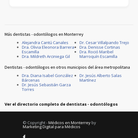
Más dentistas - odontólogos en Monterrey
Alejandra Cantú Canales
Dr. Cesar Villalpando Trejo
Dra. Olivia Eleonora Barrera
Dra. Denisse Cortinas
Escamilla
Dra. Roció Maribel
Dra. Mildreth Arciniega Gil
Marroquín Escamilla
Dentistas - odontólogos en otros municipios del área metropolitana
Dra. Diana Isabel González
Dr. Jesús Alberto Salas
Bárcenas
Martínez
Dr. Jesús Sebastián Garza
Torres
Ver el directorio completo de dentistas - odontólogos
© Copyright -
Médicos en Monterrey
by
Marketing Digital para Médicos