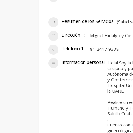
Resumen de los Servicios
(Salud s
Dirección
Miguel Hidalgo y Cos
Teléfono 1
81 2417 9338
Información personal
Hola! Soy la
cirujano y p
Autónoma de 
y Obstetrici
Hospital Uni
la UANL.
.
Realice un e
Humano y Pat
Saltillo Coahu
.
Cuento con a
ginecológica