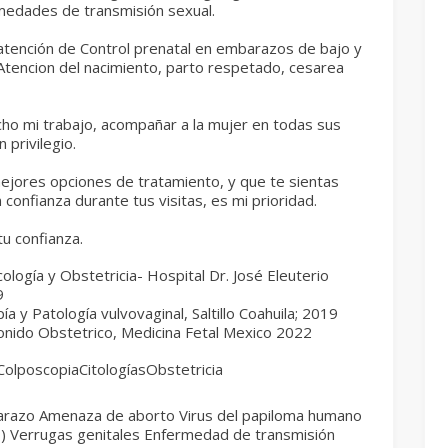
edades de transmisión sexual.
tención de Control prenatal en embarazos de bajo y
 Atencion del nacimiento, parto respetado, cesarea
ho mi trabajo, acompañar a la mujer en todas sus
 privilegio.
ejores opciones de tratamiento, y que te sientas
confianza durante tus visitas, es mi prioridad.
tu confianza.
ología y Obstetricia- Hospital Dr. José Eleuterio
9
 y Patología vulvovaginal, Saltillo Coahuila; 2019
onido Obstetrico, Medicina Fetal Mexico 2022
ColposcopiaCitologíasObstetricia
razo Amenaza de aborto Virus del papiloma humano
) Verrugas genitales Enfermedad de transmisión