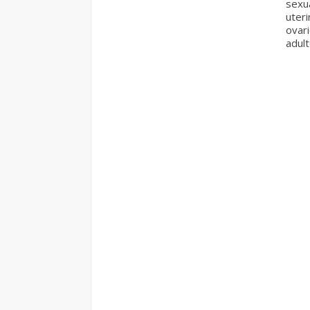
sexua
uter
ovari
adul