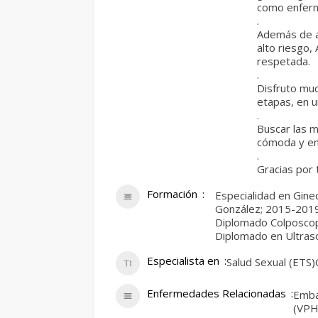
como enferm
.
Además de a
alto riesgo,
respetada.
.
Disfruto muc
etapas, en un
.
Buscar las m
cómoda y en 
.
Gracias por 
Formación
Especialidad en Ginec
González; 2015-201
Diplomado Colposcopía
Diplomado en Ultras
Especialista en
Salud Sexual (ETS)
Enfermedades Relacionadas
Emba
(VPH