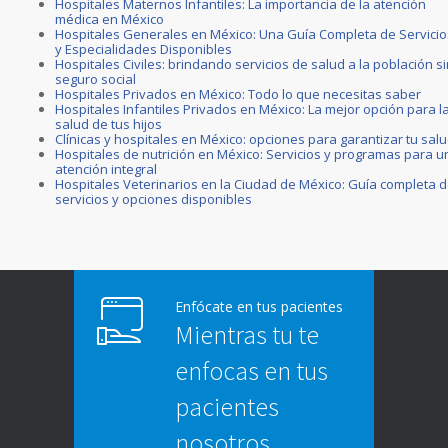
Hospitales Maternos Infantiles: La importancia de la atención
médica en México
Hospitales Generales en México: Una Guía Completa de Servicio
y Especialidades Disponibles
Hospitales Civiles: brindando servicios de salud a la población s
seguro social
Hospitales Privados en México: Todo lo que necesitas saber
Hospitales Infantiles Privados en México: La mejor opción para l
salud de tus hijos
Clínicas y hospitales en México: opciones para garantizar tu sal
Hospitales de nutrición en México: Servicios y programas para u
atención integral
Hospitales Veterinarios en la Ciudad de México: Guía completa 
servicios y opciones disponibles
Enfócate en tus pacientes
Mientras tu te
enfocas en tus
pacientes
nosotros