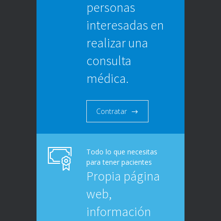
personas
interesadas en
realizar una
consulta
médica.
Contratar
Todo lo que necesitas
para tener pacientes
Propia página
web,
información