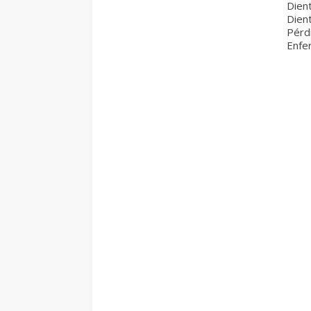
Dien
Dien
Pérd
Enfe