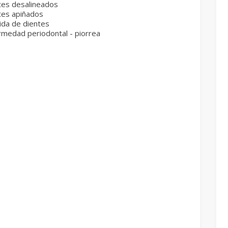
tes desalineados
tes apiñados
ida de dientes
rmedad periodontal - piorrea