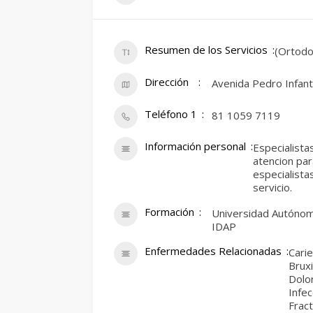
Resumen de los Servicios
(Ortodo
Dirección
Avenida Pedro Infan
Teléfono 1
81 1059 7119
Información personal
Especialista
atencion par
especialista
servicio.
Formación
Universidad Autóno
IDAP
Enfermedades Relacionadas
Cari
Brux
Dolo
Infec
Frac