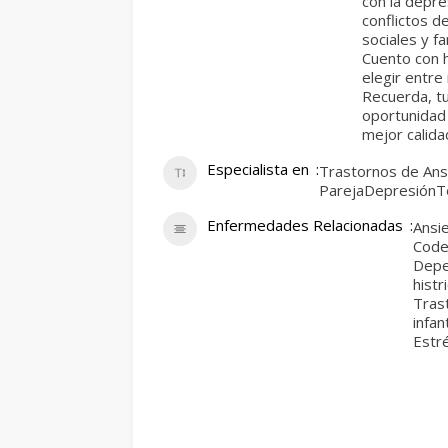
con la depre
conflictos d
sociales y fa
Cuento con h
elegir entre
Recuerda, t
oportunidad 
mejor calida
Especialista en
Trastornos de Ans
ParejaDepresiónTe
Enfermedades Relacionadas
Ansi
Code
Depe
histr
Tras
infa
Estr