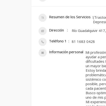
Resumen de los Servicios
(Trasto
Depresi
Dirección
Río Guadalquivir 417
Teléfono 1
81 1683 0428
Información personal
Mi profesió
ayudar a per
dificultade
un mayor bie
Estoy brinda
problemátic
sistémico co
posible, per
cada pacient
Busco optim
uno de mis p
Mi experienc