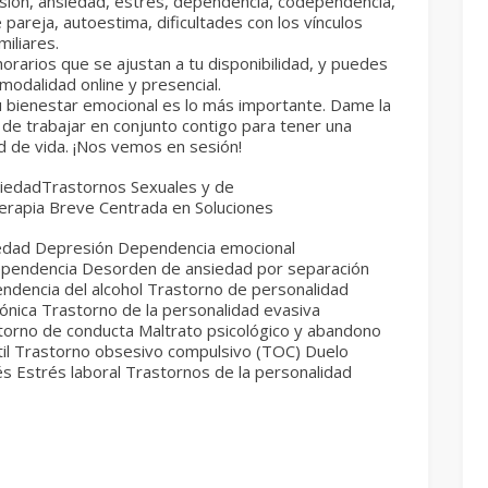
sión, ansiedad, estrés, dependencia, codependencia,
e pareja, autoestima, dificultades con los vínculos
miliares.
orarios que se ajustan a tu disponibilidad, y puedes
 modalidad online y presencial.
u bienestar emocional es lo más importante. Dame la
de trabajar en conjunto contigo para tener una
d de vida. ¡Nos vemos en sesión!
iedadTrastornos Sexuales y de
rapia Breve Centrada en Soluciones
edad Depresión Dependencia emocional
pendencia Desorden de ansiedad por separación
ndencia del alcohol Trastorno de personalidad
iónica Trastorno de la personalidad evasiva
torno de conducta Maltrato psicológico y abandono
ntil Trastorno obsesivo compulsivo (TOC) Duelo
és Estrés laboral Trastornos de la personalidad