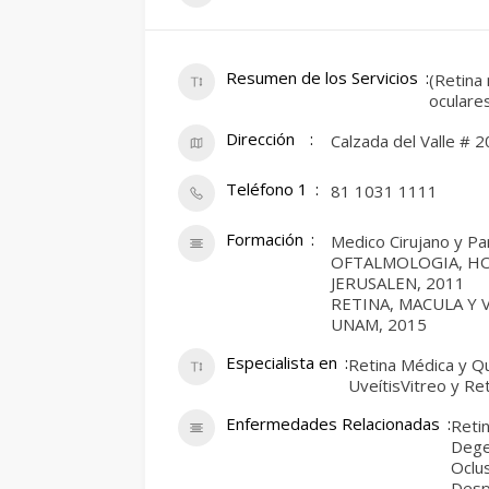
Resumen de los Servicios
(Retina
oculares
Dirección
Calzada del Valle # 2
Teléfono 1
81 1031 1111
Formación
Medico Cirujano y P
OFTALMOLOGIA, HO
JERUSALEN, 2011
RETINA, MACULA Y 
UNAM, 2015
Especialista en
Retina Médica y Q
UveítisVitreo y Re
Enfermedades Relacionadas
Reti
Dege
Oclu
Desp