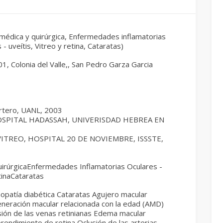
 médica y quirúrgica, Enfermedades inflamatorias
 - uveítis, Vitreo y retina, Cataratas)
01, Colonia del Valle,, San Pedro Garza Garcia
artero, UANL, 2003
SPITAL HADASSAH, UNIVERISDAD HEBREA EN
VITREO, HOSPITAL 20 DE NOVIEMBRE, ISSSTE,
uirúrgicaEnfermedades Inflamatorias Oculares -
tinaCataratas
nopatía diabética Cataratas Agujero macular
neración macular relacionada con la edad (AMD)
sión de las venas retinianas Edema macular
rendimiento de retina Oclusión de las arterias