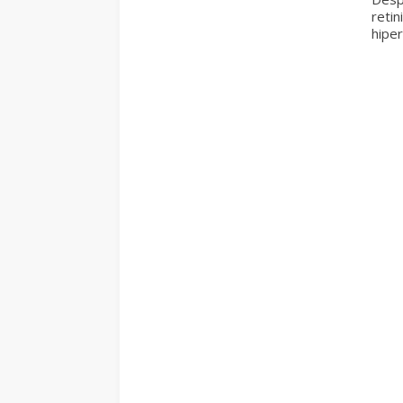
retin
hiper