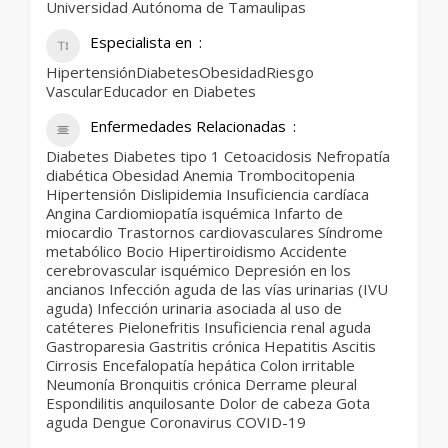
Universidad Autónoma de Tamaulipas
Especialista en
HipertensiónDiabetesObesidadRiesgo
VascularEducador en Diabetes
Enfermedades Relacionadas
Diabetes Diabetes tipo 1 Cetoacidosis Nefropatía
diabética Obesidad Anemia Trombocitopenia
Hipertensión Dislipidemia Insuficiencia cardíaca
Angina Cardiomiopatía isquémica Infarto de
miocardio Trastornos cardiovasculares Síndrome
metabólico Bocio Hipertiroidismo Accidente
cerebrovascular isquémico Depresión en los
ancianos Infección aguda de las vías urinarias (IVU
aguda) Infección urinaria asociada al uso de
catéteres Pielonefritis Insuficiencia renal aguda
Gastroparesia Gastritis crónica Hepatitis Ascitis
Cirrosis Encefalopatía hepática Colon irritable
Neumonía Bronquitis crónica Derrame pleural
Espondilitis anquilosante Dolor de cabeza Gota
aguda Dengue Coronavirus COVID-19