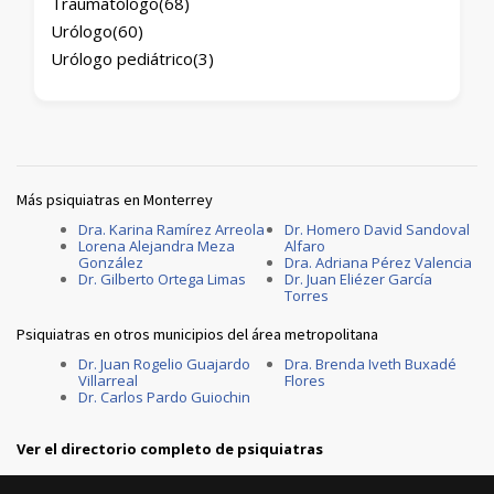
Traumatólogo
(68)
Urólogo
(60)
Urólogo pediátrico
(3)
Más psiquiatras en Monterrey
Dra. Karina Ramírez Arreola
Dr. Homero David Sandoval
Lorena Alejandra Meza
Alfaro
González
Dra. Adriana Pérez Valencia
Dr. Gilberto Ortega Limas
Dr. Juan Eliézer García
Torres
Psiquiatras en otros municipios del área metropolitana
Dr. Juan Rogelio Guajardo
Dra. Brenda Iveth Buxadé
Villarreal
Flores
Dr. Carlos Pardo Guiochin
Ver el directorio completo de psiquiatras