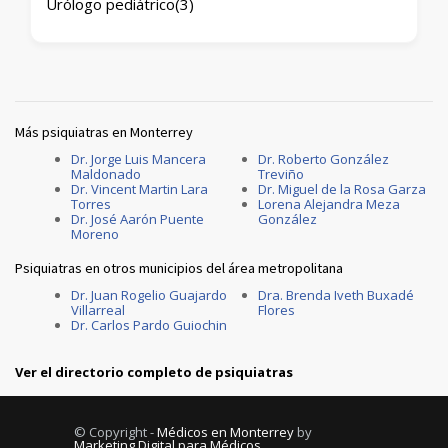
Urólogo pediátrico
(3)
Más psiquiatras en Monterrey
Dr. Jorge Luis Mancera
Dr. Roberto González
Maldonado
Treviño
Dr. Vincent Martin Lara
Dr. Miguel de la Rosa Garza
Torres
Lorena Alejandra Meza
Dr. José Aarón Puente
González
Moreno
Psiquiatras en otros municipios del área metropolitana
Dr. Juan Rogelio Guajardo
Dra. Brenda Iveth Buxadé
Villarreal
Flores
Dr. Carlos Pardo Guiochin
Ver el directorio completo de psiquiatras
© Copyright -
Médicos en Monterrey
by
Marketing Digital para Médicos