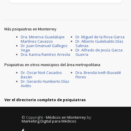
Más psiquiatras en Monterrey
Dra. Minerva Guadalupe
Dr. Miguel de la Rosa Garza
Martínez Cavazos
Dr. Alberto Guilebaldo Díaz
Dr. Juan Emanuel Gallegos
Salinas
Vega
Dr. Alfredo de Jesús Garza
Dra. Karina Ramírez Arreola
Guerra
Psiquiatras en otros municipios del área metropolitana
Dr. Oscar Noé Casados
Dra. Brenda Iveth Buxadé
Bazán
Flores
Dr. Gerardo Humberto Díaz
Avilés
Ver el directorio completo de psiquiatras
© Copyright -
Médicos en Monterrey
by
Marketing Digital para Médicos