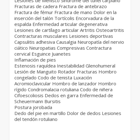
Lesiones de Menisco Síndrome del túnel carpiano
Fracturas de cadera Fractura de antebrazo
Fractura de fémur Fractura de mano Dolor en la
inserción del talón Tortícolis Encorvadura de la
espalda Enfermedad articular degenerativa
Lesiones de cartílago articular Artritis Osteoartritis
Contracturas musculares Lesiones deportivas
Capsulitis adhesiva Causalgia Neuropatía del nervio
ciático Neuropatias Compresivas Contractura
cervical Esguince Juanetes
Inflamación de pies
Estenosis raquídea Inestabilidad Glenohumeral
Lesión de Manguito Rotador Fracturas Hombro
congelado Codo de tenista Luxación
Acromioclavicular Hombro de lanzador Hombro
rígido Condromalacia rotuliana Codo de niñera
Cifoescoliosis Dedos en garra Enfermedad de
Scheuermann Bursitis
Postura jorobada
Dedo del pie en martillo Dolor de dedos Lesiones
del tendón rotuliano