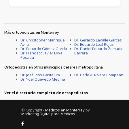
Más ortopedistas en Monterrey
Dr. Christopher Manrique
Dr. Gerardo Lavalle Garcés
Avila
Dr. Eduardo Leal Rojas
Dr. Eduardo Gómez García
Dr. Daniel Eduardo Zamudio
Dr. Francisco Javier Loya
Barrera
Posada
Ortopedistas en otros municipios del área metropolitana
Dr. José Rios Gastelum
Dr. Carlo A. Rivera Compeán
Dr. Yoel Quevedo Medina
Ver el directorio completo de ortopedistas
© Copyright -
Médicos en Monterrey
by
Marketing Digital para Médicos