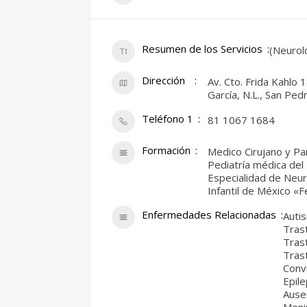
Resumen de los Servicios
(Neurol
Dirección
Av. Cto. Frida Kahlo
García, N.L., San Ped
Teléfono 1
81 1067 1684
Formación
Medico Cirujano y P
Pediatría médica del
Especialidad de Neur
Infantil de México «
Enfermedades Relacionadas
Auti
Tras
Trast
Tras
Conv
Epile
Ausen