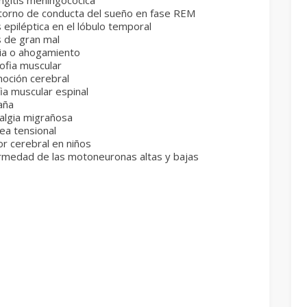
ngitis meningocócica
torno de conducta del sueño en fase REM
s epiléptica en el lóbulo temporal
s de gran mal
xia o ahogamiento
ofia muscular
oción cerebral
ia muscular espinal
aña
algia migrañosa
ea tensional
r cerebral en niños
rmedad de las motoneuronas altas y bajas