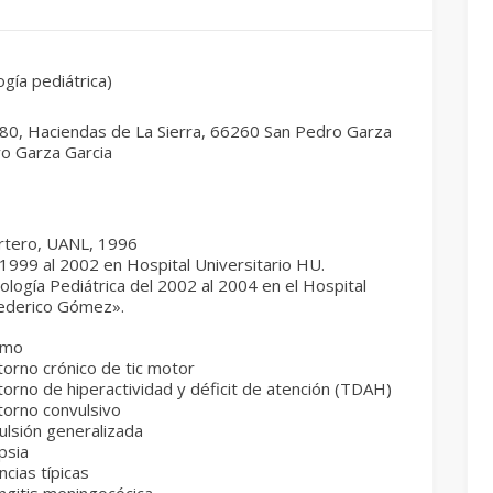
ogía pediátrica)
 180, Haciendas de La Sierra, 66260 San Pedro Garza
ro Garza Garcia
artero, UANL, 1996
 1999 al 2002 en Hospital Universitario HU.
ología Pediátrica del 2002 al 2004 en el Hospital
Federico Gómez».
smo
torno crónico de tic motor
orno de hiperactividad y déficit de atención (TDAH)
torno convulsivo
ulsión generalizada
psia
cias típicas