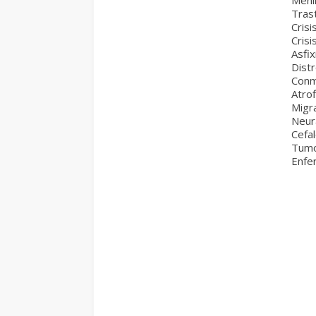
Meni
Tras
Crisi
Crisi
Asfi
Distr
Conm
Atrof
Migr
Neur
Cefal
Tumo
Enfe