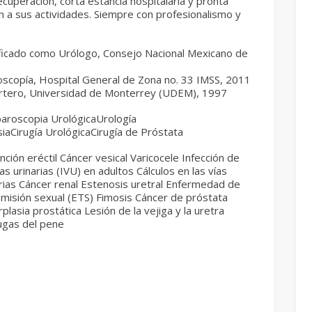
ecuperación, corta estancia hospitalaria y pronta
n a sus actividades. Siempre con profesionalismo y
ificado como Urólogo, Consejo Nacional Mexicano de
oscopía, Hospital General de Zona no. 33 IMSS, 2011
artero, Universidad de Monterrey (UDEM), 1997
paroscopia UrológicaUrología
siaCirugía UrológicaCirugía de Próstata
nción eréctil Cáncer vesical Varicocele Infección de
ías urinarias (IVU) en adultos Cálculos en las vías
arias Cáncer renal Estenosis uretral Enfermedad de
smisión sexual (ETS) Fimosis Cáncer de próstata
plasia prostática Lesión de la vejiga y la uretra
ugas del pene