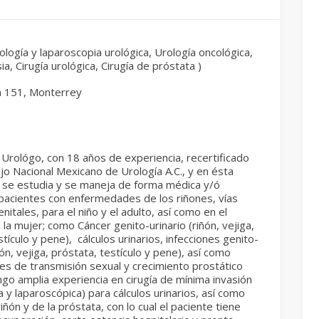
logía y laparoscopia urológica, Urología oncológica,
sia, Cirugía urológica, Cirugía de próstata )
n 151, Monterrey
 Urológo, con 18 años de experiencia, recertificado
jo Nacional Mexicano de Urología A.C., y en ésta
d se estudia y se maneja de forma médica y/ó
 pacientes con enfermedades de los riñones, vías
enitales, para el niño y el adulto, así como en el
la mujer; como Cáncer genito-urinario (riñón, vejiga,
tículo y pene), cálculos urinarios, infecciones genito-
ñón, vejiga, próstata, testículo y pene), así como
s de transmisión sexual y crecimiento prostático
go amplia experiencia en cirugía de mínima invasión
 y laparoscópica) para cálculos urinarios, así como
riñón y de la próstata, con lo cual el paciente tiene