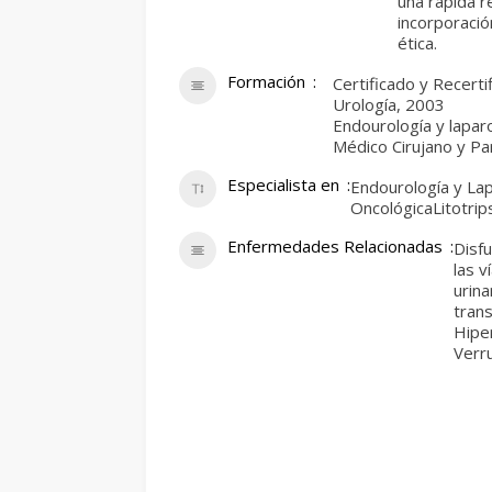
una rápida r
incorporació
ética.
Formación
Certificado y Recert
Urología, 2003
Endourología y lapar
Médico Cirujano y P
Especialista en
Endourología y La
OncológicaLitotrip
Enfermedades Relacionadas
Disfu
las v
urin
tran
Hiper
Verr