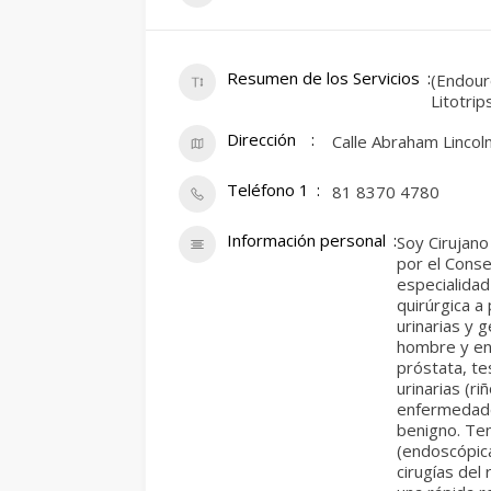
Resumen de los Servicios
(Endouro
Litotrip
Dirección
Calle Abraham Lincol
Teléfono 1
81 8370 4780
Información personal
Soy Cirujano
por el Conse
especialida
quirúrgica a
urinarias y g
hombre y en 
próstata, tes
urinarias (ri
enfermedade
benigno. Ten
(endoscópica
cirugías del 